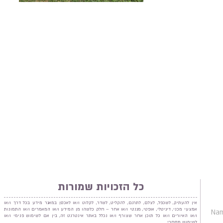
כל הזכויות שמורות
אין להעתיק, לשכפל, לצלם, לתרגם, להקליט, לשדר, לקלוט ו/או לאכסן במאגר מידע בכל דרך ו/או
אמצעי מכני, דיגיטלי, אופטי, מגנטי ו/או אחר – חלק כלשהו מן המידע ו/או המאמרים ו/או התמונות
ו/או האיורים ו/או כל תוכן אחר שצורף ו/או נכלל באתר אינטרנט זה, בין אם לשימוש פנימי ו/או
לשימוש מסחרי.