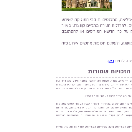
ליאה, מתכנסים חובבי המוזיקה לאירוע
ם. למרגלות הטירה מתקיים קונצרט באויר
 על כרי הדשא המוריקים או להסתובב
ושנה, ולעיתים תכופות מתקיים אירוע כזה
שנה ליחצו
כאן
.
הזכויות שמורות
ם, להקליט, לשדר, לקלוט ו/או לאכסן במאגר מידע בכל דרך ו/או
נטי ו/או אחר – חלק כלשהו מן המידע ו/או המאמרים ו/או התמונות
שצורף ו/או נכלל באתר אינטרנט זה, בין אם לשימוש פנימי ו/או
 מפורש בכתב מבעל העמוד אסור בהחלט.
יים המתפרסמים באתר זה שמורות לבעל העמוד, למעט במקומות
סור מוחלט לפרסם את המאמרים, חלקם או בשלמותם, באף פורום
מקצועי, אתר מסחרי או אתר-ללא-כוונות-רווח, ללא אישור מפורש
לקשר, לערוך, לעבד או לשנות את התמונות והחומריים הגרפיים
יות המשתמש בלבד. באחריות המשתמש לוודא את תקינות המידע