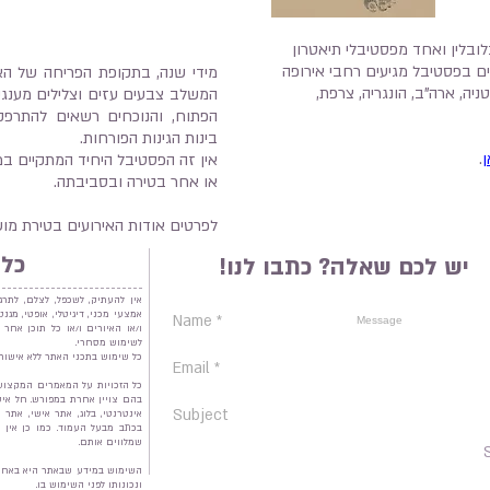
ובלין ואחד מפסטיבלי תיאטרון
ים בפסטיבל מגיעים רחבי אירופה
מידי שנה, בתקופת הפריחה של האז
טניה, ארה"ב, הונגריה, צרפת,
המשלב צבעים עזים וצלילים מענגי
הפתוח, והנוכחים רשאים להתרפק
בינות הגינות הפורחות.
ן
.
אין זה הפסטיבל היחיד המתקיים במ
או אחר בטירה ובסביבתה.
לפרטים אודות האירועים בטירת מו
כל 
יש לכם שאלה? כתבו לנו!
אין להעתיק, לשכפל, לצלם, לתרג
אמצעי מכני, דיגיטלי, אופטי, מג
ו/או האיורים ו/או כל תוכן אחר 
לשימוש מסחרי.
כל שימוש בתכני האתר ללא אישור
כל הזכויות על המאמרים המקצוע
בהם צויין אחרת במפורש. חל אי
אינטרנטי, בלוג, אתר אישי, אתר 
בכתב מבעל העמוד. כמו כן אין 
שמלווים אותם.
השימוש במידע שבאתר היא באחר
ונכונותו לפני השימוש בו.