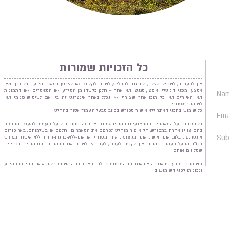
כל הזכויות שמורות
אין להעתיק, לשכפל, לצלם, לתרגם, להקליט, לשדר, לקלוט ו/או לאכסן במאגר מידע בכל דרך ו/או
אמצעי מכני, דיגיטלי, אופטי, מגנטי ו/או אחר – חלק כלשהו מן המידע ו/או המאמרים ו/או התמונות
ו/או האיורים ו/או כל תוכן אחר שצורף ו/או נכלל באתר אינטרנט זה, בין אם לשימוש פנימי ו/או
לשימוש מסחרי.
כל שימוש בתכני האתר ללא אישור מפורש בכתב מבעל העמוד אסור בהחלט.
כל הזכויות על המאמרים המקצועיים המתפרסמים באתר זה שמורות לבעל העמוד, למעט במקומות
בהם צויין אחרת במפורש. חל איסור מוחלט לפרסם את המאמרים, חלקם או בשלמותם, באף פורום
אינטרנטי, בלוג, אתר אישי, אתר מקצועי, אתר מסחרי או אתר-ללא-כוונות-רווח, ללא אישור מפורש
בכתב מבעל העמוד. כמו כן אין לקשר, לערוך, לעבד או לשנות את התמונות והחומריים הגרפיים
שמלווים אותם.
השימוש במידע שבאתר היא באחריות המשתמש בלבד. באחריות המשתמש לוודא את תקינות המידע
ונכונותו לפני השימוש בו.