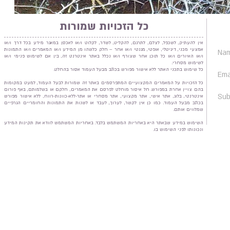
כל הזכויות שמורות
אין להעתיק, לשכפל, לצלם, לתרגם, להקליט, לשדר, לקלוט ו/או לאכסן במאגר מידע בכל דרך ו/או
אמצעי מכני, דיגיטלי, אופטי, מגנטי ו/או אחר – חלק כלשהו מן המידע ו/או המאמרים ו/או התמונות
ו/או האיורים ו/או כל תוכן אחר שצורף ו/או נכלל באתר אינטרנט זה, בין אם לשימוש פנימי ו/או
לשימוש מסחרי.
כל שימוש בתכני האתר ללא אישור מפורש בכתב מבעל העמוד אסור בהחלט.
כל הזכויות על המאמרים המקצועיים המתפרסמים באתר זה שמורות לבעל העמוד, למעט במקומות
בהם צויין אחרת במפורש. חל איסור מוחלט לפרסם את המאמרים, חלקם או בשלמותם, באף פורום
אינטרנטי, בלוג, אתר אישי, אתר מקצועי, אתר מסחרי או אתר-ללא-כוונות-רווח, ללא אישור מפורש
בכתב מבעל העמוד. כמו כן אין לקשר, לערוך, לעבד או לשנות את התמונות והחומריים הגרפיים
שמלווים אותם.
השימוש במידע שבאתר היא באחריות המשתמש בלבד. באחריות המשתמש לוודא את תקינות המידע
ונכונותו לפני השימוש בו.