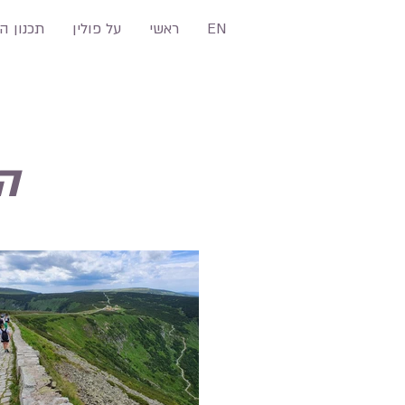
EN
ראשי
על פולין
תכנון ה
ה