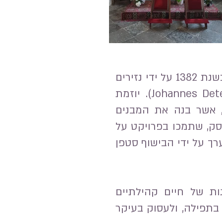
הכנסייה הקולגיאטית בקרטוזי, אחת מהכנסיות המפורסמות בפולין, נוסדה בשנת 1382 על ידי נזירים
קארטוזיאנים שהיגרו מפרג הצ'כית, בראשות האב יוהנס דטרהוס (Johannes Deterhus). יוזמת
'ינה (Jan z Rusocina), אציל עשיר, אשר בנה את המבנים
סק, שתמכו בפרויקט על
רך על ידי הבישוף סטפן
ות של חיים קהילתיים
 בתפילה, ולעסוק בעיקר