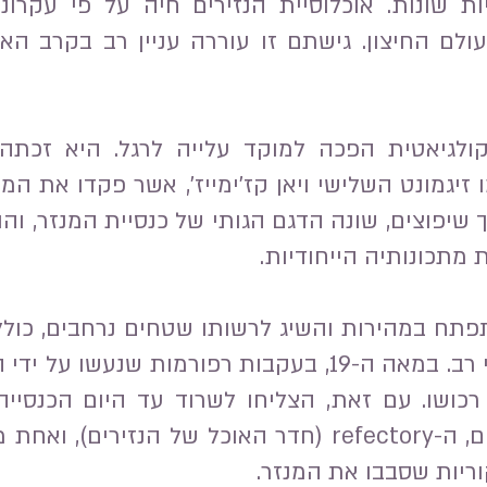
ת שונות. אוכלוסיית הנזירים חיה על פי עקרונו
ם החיצון. גישתם זו עוררה עניין רב בקרב האצ
ולגיאטית הפכה למוקד עלייה לרגל. היא זכתה 
שנת 1731, במהלך שיפוצים, שונה הדגם הגותי של כנסיית המנזר
מתכונותיה הייחודיות.
תח במהירות והשיג לרשותו שטחים נרחבים, כולל
מה שהקנה לו כוח כלכלי רב. במאה ה-19, בעקבות רפורמות
כושו. עם זאת, הצליחו לשרוד עד היום הכנסייה
בצורת מכסה ארון המתים, ה-refectory (חדר האוכל של ה
יות שסבבו את המנזר.