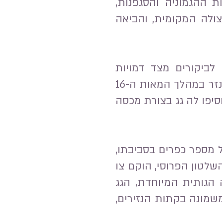
ת ההגמוניה והסגפנות,
ולה המקומית, והביאה
לביקורים מצד דמויות
חשובות, כולל מלכים כמו זיגמונט השלישי ויאן קז'ימייז', אשר פקדו את המנזר במהלך המאות ה-16
, והוסיפו לה גג בצורת מכסה
 מספר כפרים בסביבתו,
 שנעשו על ידי השלטון הפרוסי, הוקם צו
 הגותית המיוחדת, הגג
נזירים), ואחת משמונה בקתות הנזירים,