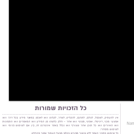
כל הזכויות שמורות
אין להעתיק, לשכפל, לצלם, לתרגם, להקליט, לשדר, לקלוט ו/או לאכסן במאגר מידע בכל דרך ו/או
אמצעי מכני, דיגיטלי, אופטי, מגנטי ו/או אחר – חלק כלשהו מן המידע ו/או המאמרים ו/או התמונות
ו/או האיורים ו/או כל תוכן אחר שצורף ו/או נכלל באתר אינטרנט זה, בין אם לשימוש פנימי ו/או
לשימוש מסחרי.
כל שימוש בתכני האתר ללא אישור מפורש בכתב מבעל העמוד אסור בהחלט.