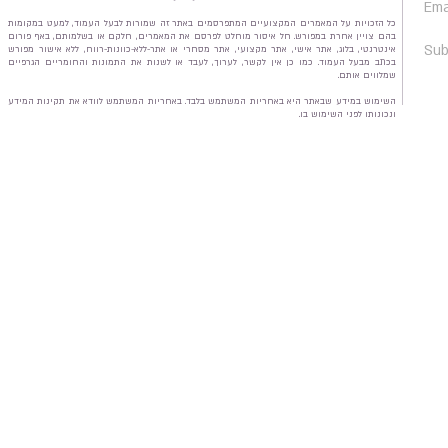
כל הזכויות על המאמרים המקצועיים המתפרסמים באתר זה שמורות לבעל העמוד, למעט במקומות
בהם צויין אחרת במפורש. חל איסור מוחלט לפרסם את המאמרים, חלקם או בשלמותם, באף פורום
אינטרנטי, בלוג, אתר אישי, אתר מקצועי, אתר מסחרי או אתר-ללא-כוונות-רווח, ללא אישור מפורש
בכתב מבעל העמוד. כמו כן אין לקשר, לערוך, לעבד או לשנות את התמונות והחומריים הגרפיים
שמלווים אותם.
השימוש במידע שבאתר היא באחריות המשתמש בלבד. באחריות המשתמש לוודא את תקינות המידע
ונכונותו לפני השימוש בו.