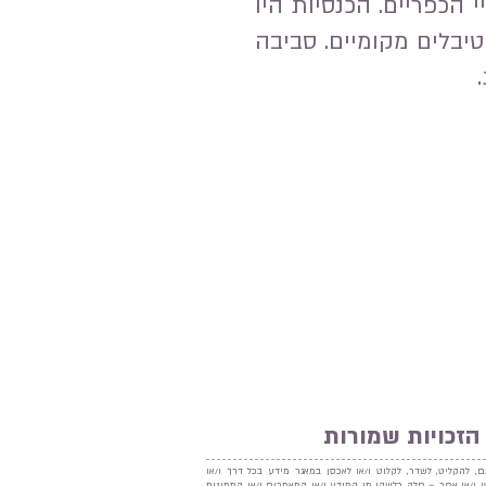
הכפריים. הכנסיות היו
יבלים מקומיים. סביבה
הזכויות שמורות
ם, להקליט, לשדר, לקלוט ו/או לאכסן במאגר מידע בכל דרך ו/או
נטי ו/או אחר – חלק כלשהו מן המידע ו/או המאמרים ו/או התמונות