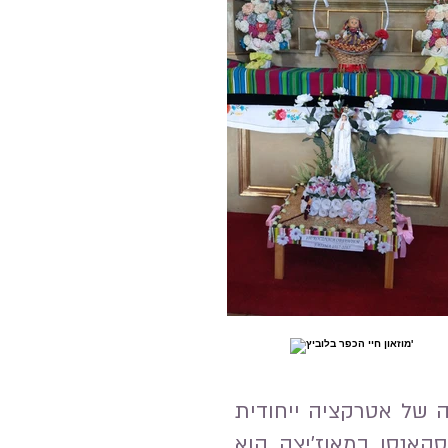
וך לעיר לוביץ' Łowicz, משמש כביתה של אטרקציה ייחודית
קאנסן במאוז'יצה הוא