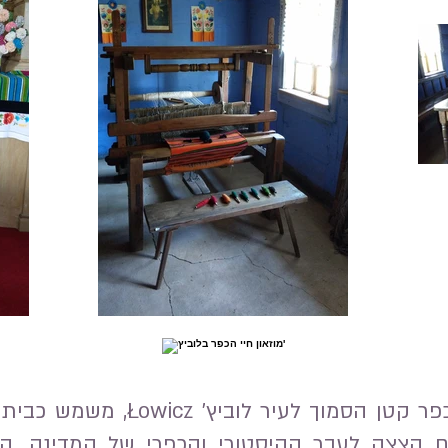
מאוז'יצה (Maurzyce), כפר קטן הסמ
 הצצה לעבר ההיסטורי והכפרי של המדינה. הס