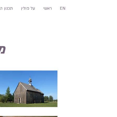
EN
ראשי
על פולין
תכנון ה
מ