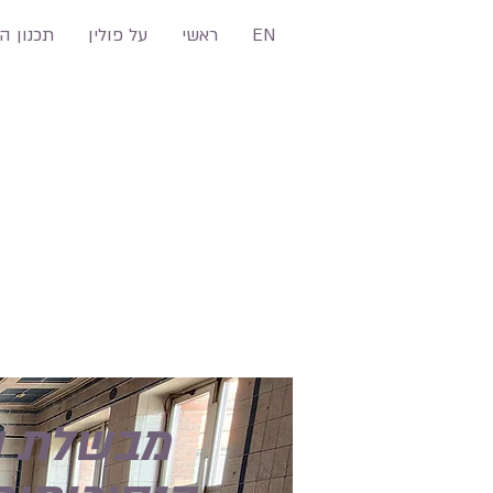
EN
ראשי
על פולין
תכנון ה
מבשלת ה