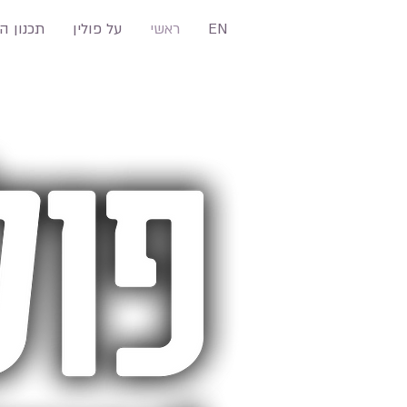
EN
ראשי
על פולין
תכנון ה