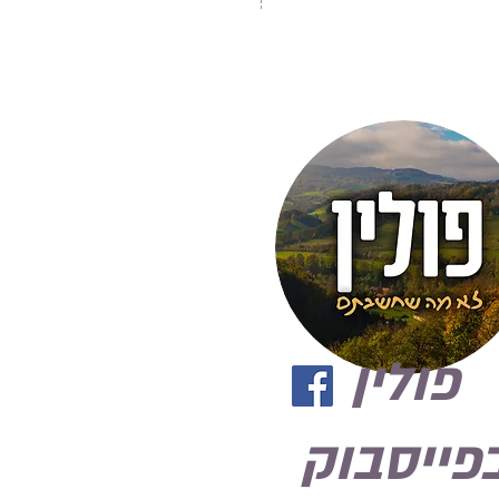
פולין
פייסבוק