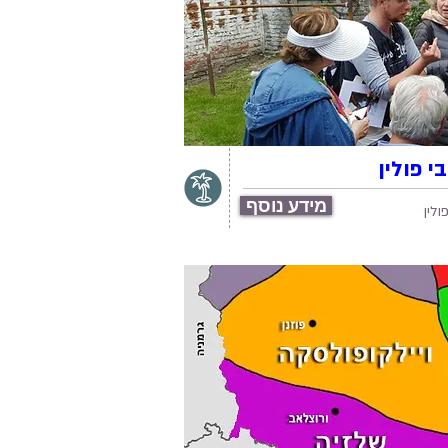
י פולין
מידע נוסף
לין