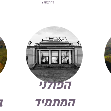
להתנהג?
הפולני
המתמיד
ב