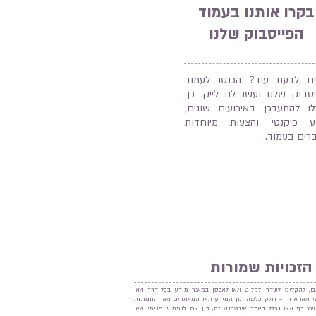
בקרו אותנו בעמוד
הפייסבוק שלנו
ים לדעת עוד? הכנסו לעמוד
יסבוק שלנו ועשו לנו לייק. כך
לו להתעדכן באירועים שונים,
ע פיקנטי והצעות מיוחדות
רים בעמוד.
הזכויות שמורות
ם, להקליט, לשדר, לקלוט ו/או לאכסן במאגר מידע בכל דרך ו/או
נטי ו/או אחר – חלק כלשהו מן המידע ו/או המאמרים ו/או התמונות
שצורף ו/או נכלל באתר אינטרנט זה, בין אם לשימוש פנימי ו/או