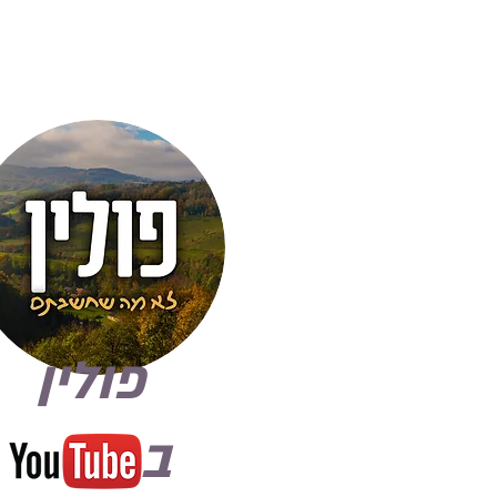
פולין
ב