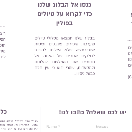
כנסו אל הבלוג שלנו
כדי לקרוא על טיולים
בפולין
רוצ
בבלוג שלנו תמצאו מסלולי טיולים
הפי
שערכנו, סיפורים פיקנטים ופיסות
תוכ
ים
אינפורמציה שלא הצליחו להיכנס
מיד
ו
לחלקים אחרים של האתר. אל
לחב
ן
תחמיצו את ההמלצות למלונות
ם
ולמסעדות, שהרי ידוע כי אין חכם
כבעל ניסיון...
אל תישכחו להירשם (Subscribe)
כל 
יש לכם שאלה? כתבו לנו!
אין להעתיק, לשכפל, לצלם, לתרג
אמצעי מכני, דיגיטלי, אופטי, מג
ו/או האיורים ו/או כל תוכן אחר 